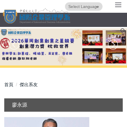
跳
Powered by
Translate
到
主
要
內
容
區
首頁
傑出系友
廖永源