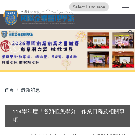
跳
Powered by
Translate
到
主
要
內
容
區
首頁
最新消息
114學年度「各類抵免學分」作業日程及相關事
項