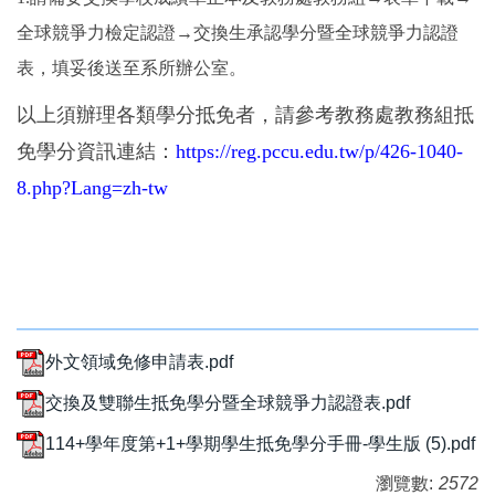
全球競爭力檢定認證
→
交換生承認學分暨全球競爭力認證
表，填妥後送至系所辦公室。
以上須辦理
各類
學分抵免者，請參考
教務處教務組抵
免學分
資訊連結：
https://reg.pccu.edu.tw/p/426-1040-
8.php?Lang=zh-tw
外文領域免修申請表.pdf
交換及雙聯生抵免學分暨全球競爭力認證表.pdf
114+學年度第+1+學期學生抵免學分手冊-學生版 (5).pdf
瀏覽數:
2572