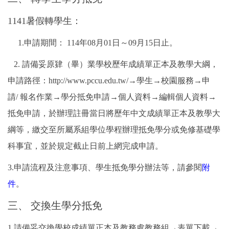
1141
暑假轉學生：
1.申請期間：
114年08月01日～09月15日止。
2. 請備妥原肄（畢）業學校歷年成績單正本及教學大綱，
申請路徑：http://www.pccu.edu.tw/→學生→校園服務→申
請/ 報名作業→學分抵免申請→個人資料→編輯個人資料→
抵免申請，於辦理註冊當日將歷年中文成績單正本及教學大
綱等，繳交至所屬系組學位學程辦理抵免學分或免修基礎學
科事宜，並於規定截止日前上網完成申請。
3.申請流程及注意事項、學生抵免學分辦法等，請參閱
附
件
。
三、 交換生學分抵免
1.
請備妥交換學校成績單正本及教務處教務組
→
表單下載
→