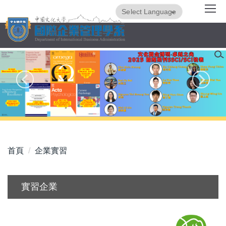
跳
Powered by
Translate
到
主
要
內
容
區
首頁
企業實習
實習企業