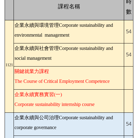
時
課程名稱
數
企業永續與環境管理Corporate sustainability and
54
environmental management
企業永續與社會管理Corporate sustainability and
54
social management
1121
關鍵就業力課程
The Course of Critical Employment Competence
企業永續實務實習(一)
Corporate sustainability internship course
企業永續與公司治理Corporate sustainability and
54
corporate governance