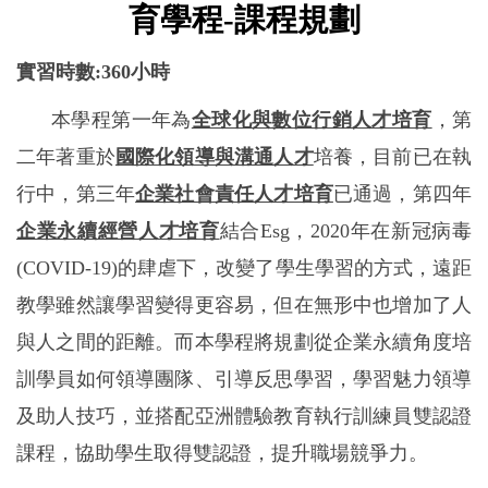
育學程
-
課程規劃
實習時數
:360
小時
本學程第一年為
全球化與數位行銷人才培育
，第
二年著重於
國際化領導與溝通人才
培養，目前已在執
行中，第三年
企業社會責任人才培育
已通過，第四年
企業永續經營人才培育
結合
Esg
，
2020
年在新冠病毒
(COVID-19)
的肆虐下，改變了學生學習的方式，遠距
教學雖然讓學習變得更容易，但在無形中也增加了人
與人之間的距離。而本學程將規劃從企業永續角度培
訓學員如何領導團隊、引導反思學習，學習魅力領導
及助人技巧，並搭配亞洲體驗教育執行訓練員雙認證
課程，協助學生取得雙認證，提升職場競爭力。