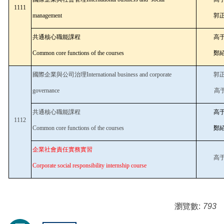
1111
management
郭正
共通核心職能課程
高于
Common core functions of the courses
鄭紹
國際企業與公司治理International business and corporate
郭正
governance
高
共通核心職能課程
高于
1112
Common core functions of the courses
鄭紹
企業社會責任實務實習
高于
Corporate social responsibility internship course
瀏覽數:
793