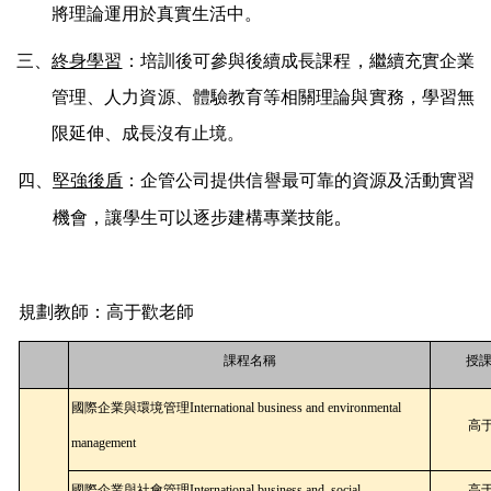
將理論運用於真實生活中。
三、
終身學習
：培訓後可參與後續成長課程，繼續充實企業
管理、人力資源、體驗教育等相關理論與實務，學習無
限延伸、成長沒有止境。
四、
堅強後盾
：企管公司提供信譽最可靠的資源及活動實習
。
機會，讓學生可以逐步建構專業技能
規劃教師：高于歡老師
課程名稱
授
國際企業與環境管理International business and environmental
高于
management
國際企業與社會管理International business and social
高于