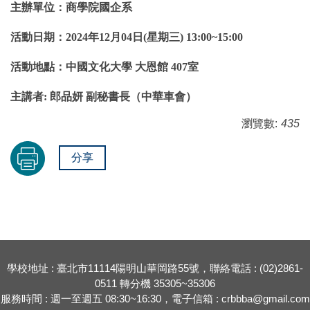
主辦單位：商學院國企系
活動日期：
2024
年
12
月
04
日
(
星期三
) 13:00~15:00
活動地點：中國文化大學
大恩館
407
室
主講者
:
郎品妍
副秘書長（中華車會）
瀏覽數:
435
分享
學校地址 : 臺北市11114陽明山華岡路55號，聯絡電話 : (02)2861-
0511 轉分機 35305~35306
服務時間 : 週一至週五 08:30~16:30，電子信箱 : crbbba@gmail.com