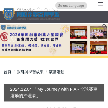
跳
Powered by
Translate
到
主
要
內
容
區
首頁
教研與學習成果
演講活動
2024.12.04 「My Journey with FiA - 全球賽車
運動的治理者」