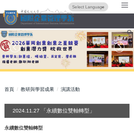
跳
Powered by
Translate
到
主
要
內
容
區
首頁
教研與學習成果
演講活動
2024.11.27 「永續數位雙軸轉型」
永續數位雙軸轉型