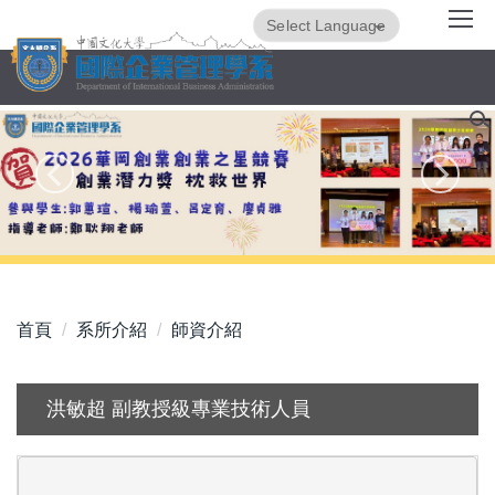
跳
Powered by
Translate
到
主
要
內
容
區
首頁
系所介紹
師資介紹
洪敏超 副教授級專業技術人員