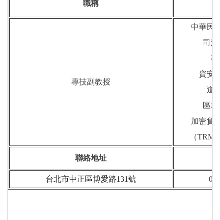
職稱
中華民
司法
專
資安
專技副教授
道
區塊
加密貨
（TRM-A
聯絡地址
台北市中正區博愛路
131
號
02-