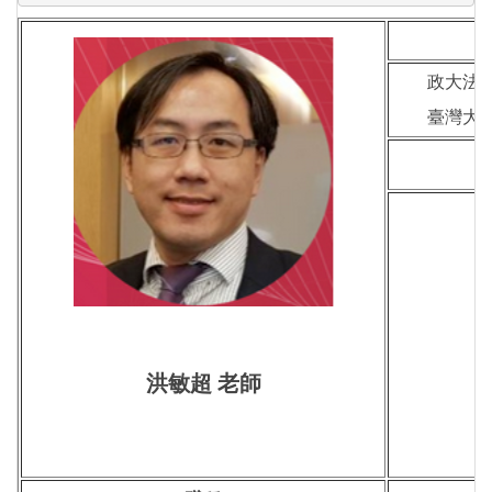
政大法
臺灣大
洪敏超 老師