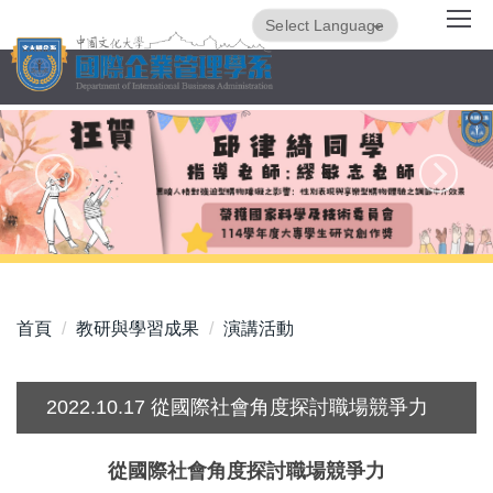
跳
Powered by
Translate
到
主
要
內
容
區
首頁
教研與學習成果
演講活動
2022.10.17 從國際社會角度探討職場競爭力
從國際社會角度探討職場競爭力