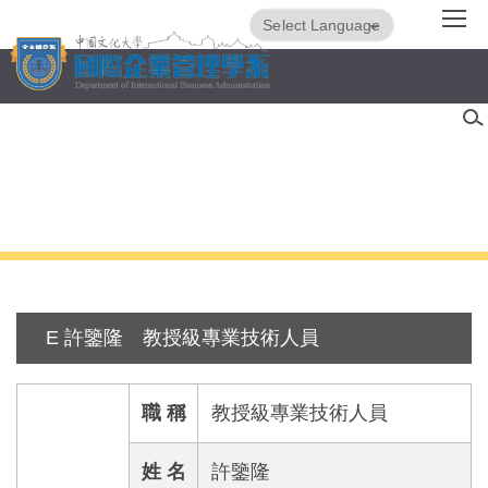
跳
Powered by
Translate
到
主
要
內
容
區
E 許鑒隆 教授級專業技術人員
職 稱
教授級專業技術人員
姓 名
許鑒隆