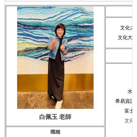
文化大
文化大
水
希易資訊
富士
白佩玉 老師
文化
職稱