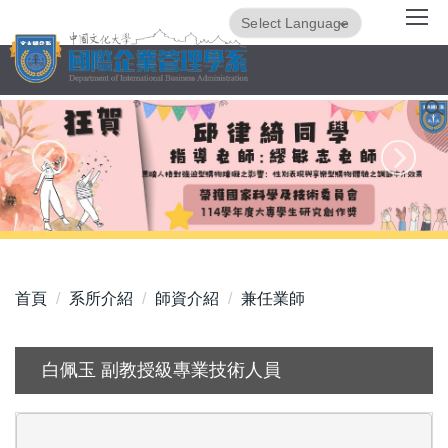
跳
Powered by
Translate
到
主
要
內
容
區
首頁
系所介紹
師資介紹
兼任業師
白佩玉 副教授級專業技術人員